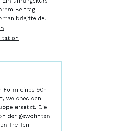
m Einführungskurs
ihrem Beitrag
oman.brigitte.de.
en
itation
n Form eines 90-
tt, welches den
ppe ersetzt. Die
von der gewohnten
en Treffen