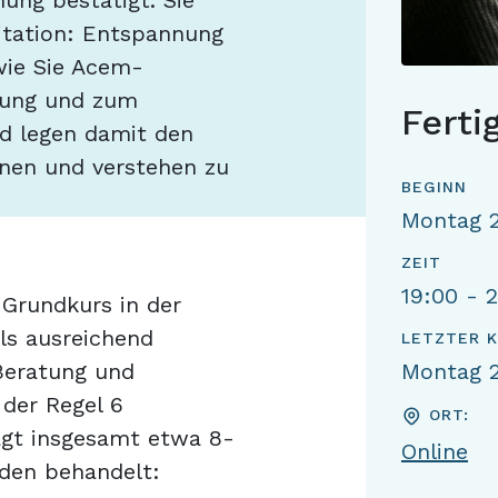
ung bestätigt. Sie
itation: Entspannung
wie Sie Acem-
nung und zum
Ferti
d legen damit den
nnen und verstehen zu
BEGINN
Montag 2
ZEIT
19:00 - 
 Grundkurs in der
ils ausreichend
LETZTER 
 Beratung und
Montag 2
 der Regel 6
ORT:
ägt insgesamt etwa 8-
Online
den behandelt: