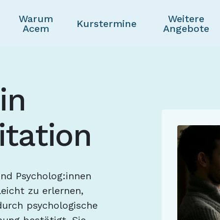
Warum
Weitere
Skip to main content
Kurstermine
Acem
Angebote
in
tation
und Psycholog:innen
eicht zu erlernen,
urch psychologische