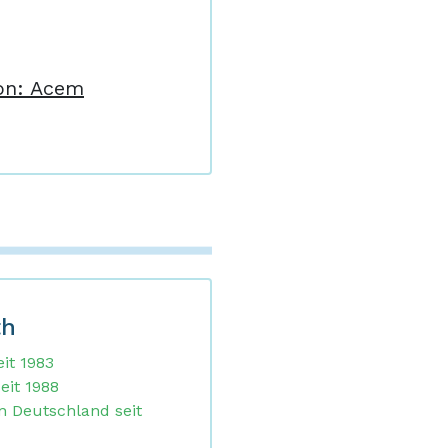
on: Acem
th
it 1983
eit 1988
n Deutschland seit