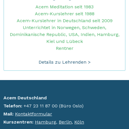
Acem Meditation seit 1983
Acem-Kurslehrer seit 1988
Acem-Kurslehrer in Deutschland seit 2009
Unterrichtet in Norwegen, Schweden,
Dominikanische Republic, USA, Indien, Hamburg,
Kiel und Lübeck
Rentner
Details zu Lehrenden >
Acem Deutschland
Telefon:
+47 23 11 87 00 (Büro Oslo)
Mail:
Kontaktformular
K
urszentren:
Hamburg
,
Berlin
,
Köln