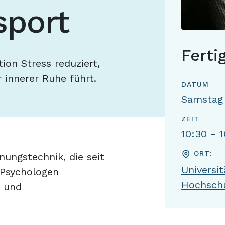
sport
Ferti
ion Stress reduziert,
 innerer Ruhe führt.
DATUM
Samstag
ZEIT
10:30 - 
ORT:
ungstechnik, die seit
Universit
 Psychologen
Hochschu
n und