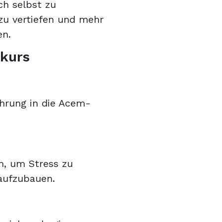
ch selbst zu
 zu vertiefen und mehr
en.
dkurs
führung in die Acem-
n, um Stress zu
aufzubauen.