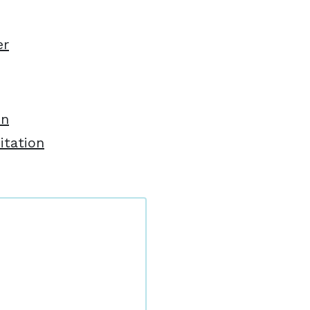
er
en
itation