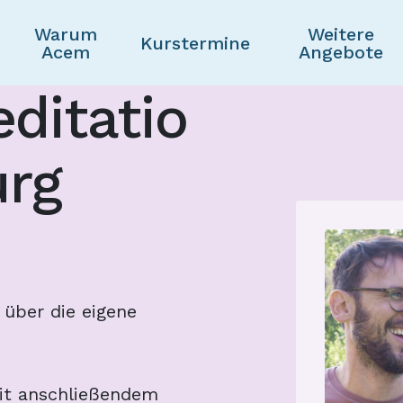
Warum
Weitere
Skip to main content
Kurstermine
Acem
Angebote
ditatio
urg
 über die eigene
it anschließendem