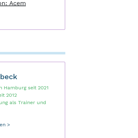
on: Acem
rbeck
n Hamburg seit 2021
it 2012
ung als Trainer und
den >