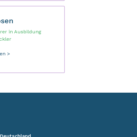
bsen
rer in Ausbildung
ckler
den >
Deutschland