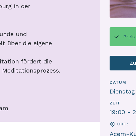
rg in der
tunde und
Prei
it über die eigene
tation fördert die
Zu
n Meditationsprozess.
DATUM
Dienstag
ZEIT
 am
19:00 - 
ORT:
Acem-Ku