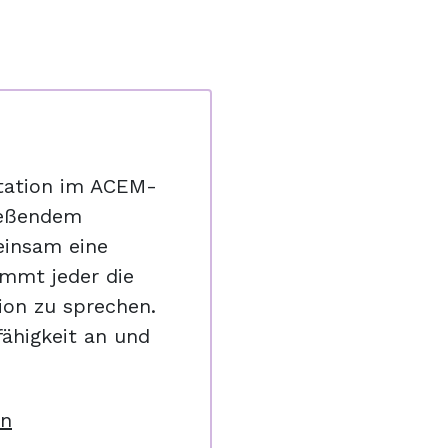
tation im ACEM-
ießendem
einsam eine
mmt jeder die
ion zu sprechen.
fähigkeit an und
on