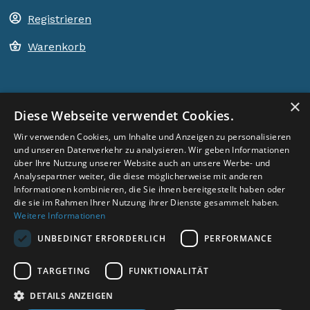
Registrieren
Warenkorb
×
ACEM WELTWEIT
Diese Webseite verwendet Cookies.
Wir verwenden Cookies, um Inhalte und Anzeigen zu personalisieren
und unseren Datenverkehr zu analysieren. Wir geben Informationen
LAND WÄHLEN
Germany
über Ihre Nutzung unserer Website auch an unsere Werbe- und
Analysepartner weiter, die diese möglicherweise mit anderen
Informationen kombinieren, die Sie ihnen bereitgestellt haben oder
die sie im Rahmen Ihrer Nutzung ihrer Dienste gesammelt haben.
Weitere Informationen
UNBEDINGT ERFORDERLICH
PERFORMANCE
Social Media:
TARGETING
FUNKTIONALITÄT
DETAILS ANZEIGEN